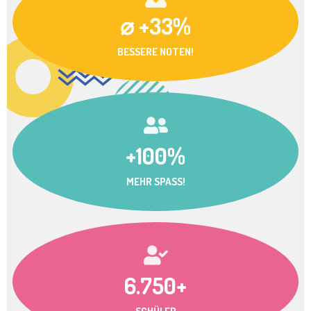
⌀ +33%
BESSERE NOTEN!
+100%
MEHR SPASS!
6.750+