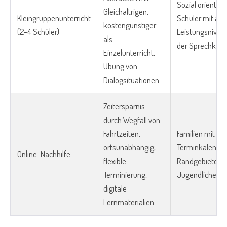
Sozial orientier
Gleichaltrigen,
Kleingruppenunterricht
Schüler mit äh
kostengünstiger
(2-4 Schüler)
Leistungsniveau
als
der Sprechkom
Einzelunterricht,
Übung von
Dialogsituationen
Zeitersparnis
durch Wegfall von
Fahrtzeiten,
Familien mit vo
ortsunabhängig,
Terminkalender,
Online-Nachhilfe
flexible
Randgebieten, 
Terminierung,
Jugendliche
digitale
Lernmaterialien