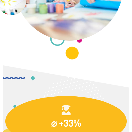
⌀ +33%