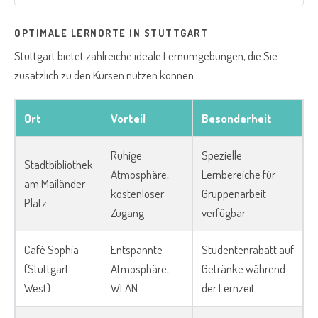
OPTIMALE LERNORTE IN STUTTGART
Stuttgart bietet zahlreiche ideale Lernumgebungen, die Sie
zusätzlich zu den Kursen nutzen können:
Ort
Vorteil
Besonderheit
Ruhige
Spezielle
Stadtbibliothek
Atmosphäre,
Lernbereiche für
am Mailänder
kostenloser
Gruppenarbeit
Platz
Zugang
verfügbar
Café Sophia
Entspannte
Studentenrabatt auf
(Stuttgart-
Atmosphäre,
Getränke während
West)
WLAN
der Lernzeit