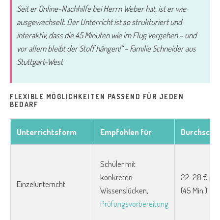
Seit er Online-Nachhilfe bei Herrn Weber hat, ist er wie
ausgewechselt. Der Unterricht ist so strukturiert und
interaktiv, dass die 45 Minuten wie im Flug vergehen – und
vor allem bleibt der Stoff hängen!“ – Familie Schneider aus
Stuttgart-West
FLEXIBLE MÖGLICHKEITEN PASSEND FÜR JEDEN
BEDARF
Unterrichtsform
Empfohlen für
Durchschni
Schüler mit
konkreten
22-28 € pro
Einzelunterricht
Wissenslücken,
(45 Min.)
Prüfungsvorbereitung