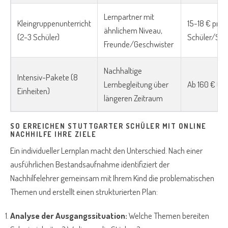
Lernpartner mit
Kleingruppenunterricht
15-18 € pro
ähnlichem Niveau,
(2-3 Schüler)
Schüler/Sch
Freunde/Geschwister
Nachhaltige
Intensiv-Pakete (8
Lernbegleitung über
Ab 160 € (20
Einheiten)
längeren Zeitraum
SO ERREICHEN STUTTGARTER SCHÜLER MIT ONLINE
NACHHILFE IHRE ZIELE
Ein individueller Lernplan macht den Unterschied. Nach einer
ausführlichen Bestandsaufnahme identifiziert der
Nachhilfelehrer gemeinsam mit Ihrem Kind die problematischen
Themen und erstellt einen strukturierten Plan:
Analyse der Ausgangssituation:
Welche Themen bereiten